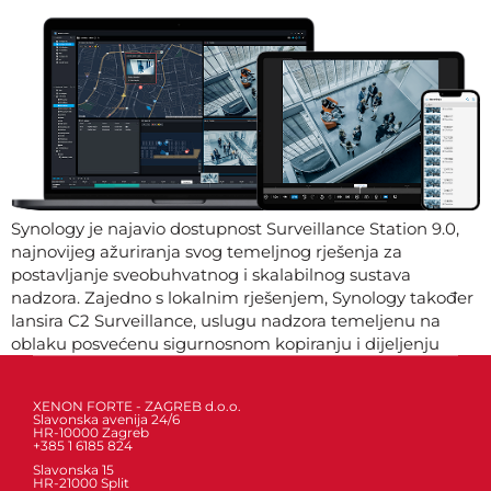
Synology je najavio dostupnost Surveillance Station 9.0,
najnovijeg ažuriranja svog temeljnog rješenja za
postavljanje sveobuhvatnog i skalabilnog sustava
nadzora. Zajedno s lokalnim rješenjem, Synology također
lansira C2 Surveillance, uslugu nadzora temeljenu na
oblaku posvećenu sigurnosnom kopiranju i dijeljenju
snimaka
XENON FORTE - ZAGREB d.o.o.
Slavonska avenija 24/6
HR-10000 Zagreb
+385 1 6185 824
Slavonska 15
HR-21000 Split