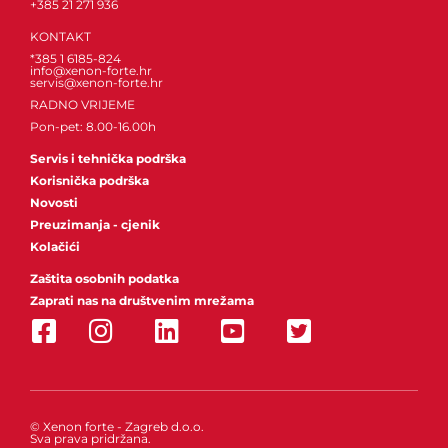
+385 21 271 936
KONTAKT
*385 1 6185-824
info@xenon-forte.hr
servis@xenon-forte.hr
RADNO VRIJEME
Pon-pet: 8.00-16.00h
Servis i tehnička podrška
Korisnička podrška
Novosti
Preuzimanja - cjenik
Kolačići
Zaštita osobnih podatka
Zaprati nas na društvenim mrežama
© Xenon forte - Zagreb d.o.o.
Sva prava pridržana.