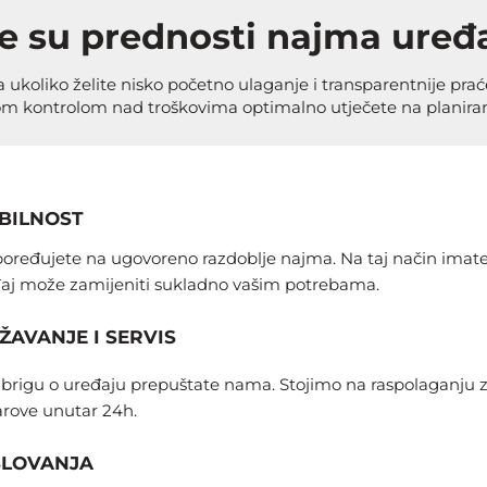
e su prednosti najma uređ
 ukoliko želite nisko početno ulaganje i transparentnije prać
m kontrolom nad troškovima optimalno utječete na planiranj
ABILNOST
poređujete na ugovoreno razdoblje najma. Na taj način imate
eđaj može zamijeniti sukladno vašim potrebama.
AVANJE I SERVIS
 brigu o uređaju prepuštate nama. Stojimo na raspolaganju za
arove unutar 24h.
SLOVANJA