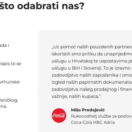
što odabrati nas?
ada i
„Uz pomoć naših pouzdanih partnera 
iskoristili smo priliku da unaprijedi
uslugu u Hrvatskoj te uspostavimo j
spis te se
uslugu u BiH i Sloveniji. To je izravno
zadovoljstvo naših zaposlenika i omo
 vrhunske
izgled naših papirnatih dokumenata
zadovoljstva našeg prodajnog i financi
važnije, naših kupaca.”
isničkog
ama.
Mišo Predojević
Rukovoditelj službe za poslovn
Coca-Cola HBC Adria