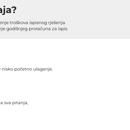
aja?
enje troškova ispisnog rješenja.
e godišnjeg proračuna za ispis
 nisko početno ulaganje.
 sva pitanja,