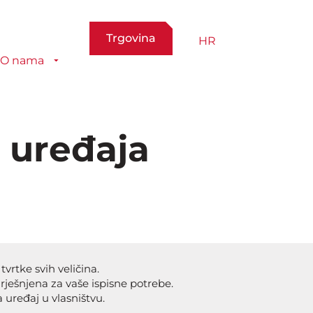
Trgovina
HR
O nama
h uređaja
vrtke svih veličina.
ješnjena za vaše ispisne potrebe.
 uređaj u vlasništvu.