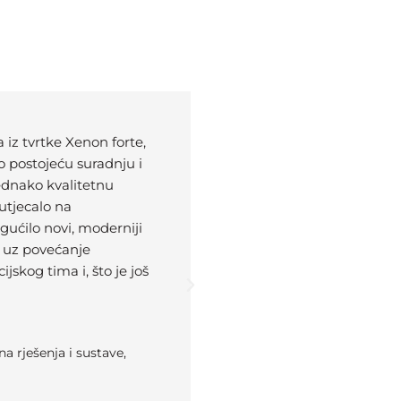
iz tvrtke Xenon forte,
“Nakon dugog niza godin
mo postojeću suradnju i
Zagreb d.o.o. i Xenon fort
ednako kvalitetnu
odlučili krenuti sa MyQ 
 utjecalo na
uređaja. Time smo smanjili
gućilo novi, moderniji
kvalitetu usluge. Izuzetn
 uz povećanje
promptna i automatiziran
jskog tima i, što je još
ispravnosti uređaja i nab
imamo puno bolju kontro
djelatnici imaju veću flek
mogućnost ispisa. Ostvar
a rješenja i sustave,
kvaliteta usluge je porasla