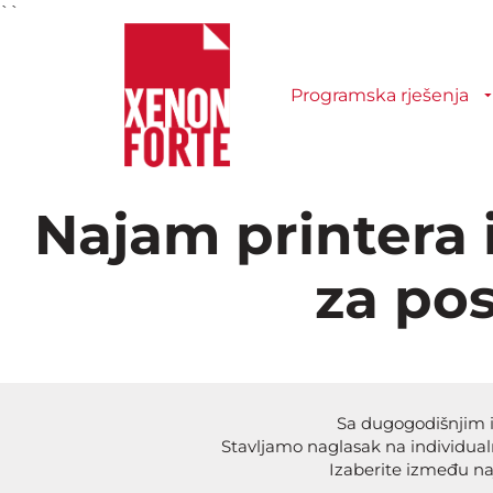
``
Programska rješenja
Najam printera 
za po
Sa dugogodišnjim is
Stavljamo naglasak na individual
Izaberite između naj