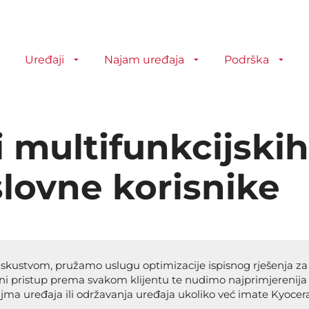
Uređaji
Najam uređaja
Podrška
i multifunkcijski
slovne korisnike
kustvom, pružamo uslugu optimizacije ispisnog rješenja za t
ni pristup prema svakom klijentu te nudimo najprimjerenija r
ma uređaja ili održavanja uređaja ukoliko već imate Kyocera