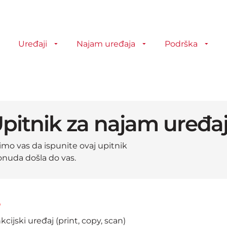
Uređaji
Najam uređaja
Podrška
pitnik za najam uređa
o vas da ispunite ovaj upitnik
nuda došla do vas.
kcijski uređaj (print, copy, scan)