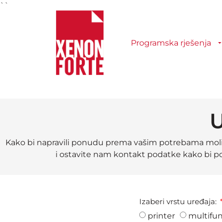
``
Programska rješenja
U
Kako bi napravili ponudu prema vašim potrebama molim
i
ostavite nam kontakt podatke kako bi po
Izaberi vrstu uređaja:
printer
multifun