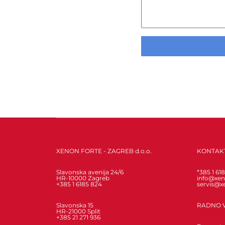
XENON FORTE - ZAGREB d.o.o.
KONTAK
Slavonska avenija 24/6
*385 1 61
HR-10000 Zagreb
info@xen
+385 1 6185 824
servis@x
Slavonska 15
RADNO 
HR-21000 Split
+385 21 271 936