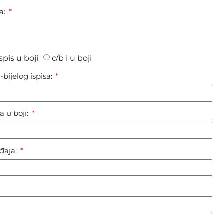
ja:
ispis u boji
c/b i u boji
-bijelog ispisa:
a u boji:
eđaja: