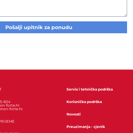
Pošalji upitnik za ponudu
T
Servis i tehnička podrška
85-824
Korisnička podrška
on-forte.hr
enon-forte.hr
Novosti
VRIJEME
Preuzimanja - cjenik