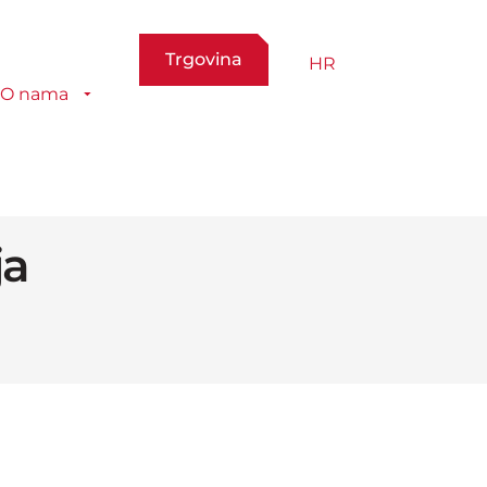
Trgovina
HR
O nama
ja