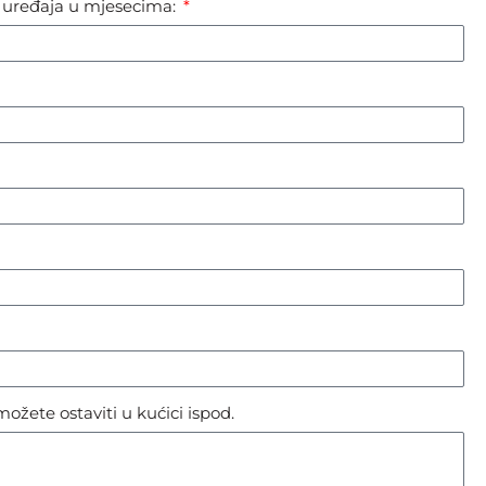
a uređaja u mjesecima:
ožete ostaviti u kućici ispod.