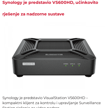
Synology je predstavio VS600HD, učinkovito
rješenje za nadzorne sustave
Synology je predstavio VisualStation VS600HD –
kompaktni klijent za kontrolu i upravljanje Surveillance
Station rješenja za video nadzor.