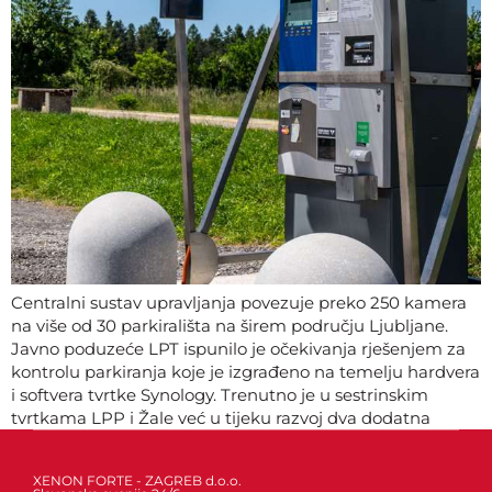
Centralni sustav upravljanja povezuje preko 250 kamera
na više od 30 parkirališta na širem području Ljubljane.
Javno poduzeće LPT ispunilo je očekivanja rješenjem za
kontrolu parkiranja koje je izgrađeno na temelju hardvera
i softvera tvrtke Synology. Trenutno je u sestrinskim
tvrtkama LPP i Žale već u tijeku razvoj dva dodatna
sustava bazirana na Synology tehnologiji.
XENON FORTE - ZAGREB d.o.o.