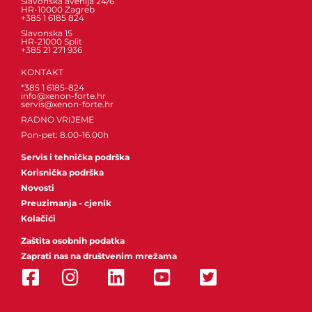
Slavonska avenija 24/6
HR-10000 Zagreb
+385 1 6185 824
Slavonska 15
HR-21000 Split
+385 21 271 936
KONTAKT
*385 1 6185-824
info@xenon-forte.hr
servis@xenon-forte.hr
RADNO VRIJEME
Pon-pet: 8.00-16.00h
Servis i tehnička podrška
Korisnička podrška
Novosti
Preuzimanja - cjenik
Kolačići
Zaštita osobnih podatka
Zaprati nas na društvenim mrežama