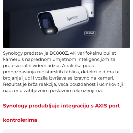
Synology predstavlja BC800Z, 4K varifokalnu bullet
kameru s naprednom umjetnom inteligencijom za
profesionalni videonadzor. Analitika poput
prepoznavanja registarskih tablica, detekcije dima te
brojanja ljudi i vozila izvršava se izravno na kameri.
Rezultat je brža reakcija, veća pouzdanost i učinkovitiji
nadzor u zahtjevnim poslovnim okruženjima.
Synology produbljuje integraciju s AXIS port
kontrolerima