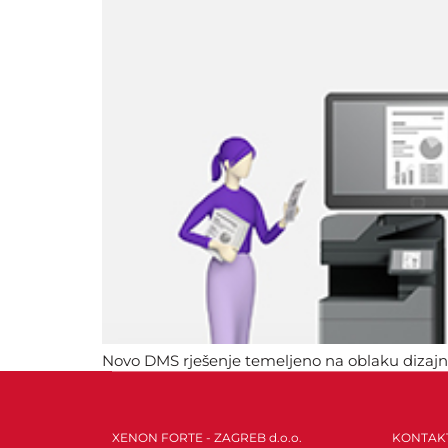
Novo DMS rješenje temeljeno na oblaku dizajni
Hvata se u koštac s izazovima koje donosi suvr
XENON FORTE - ZAGREB d.o.o.
KONTAK