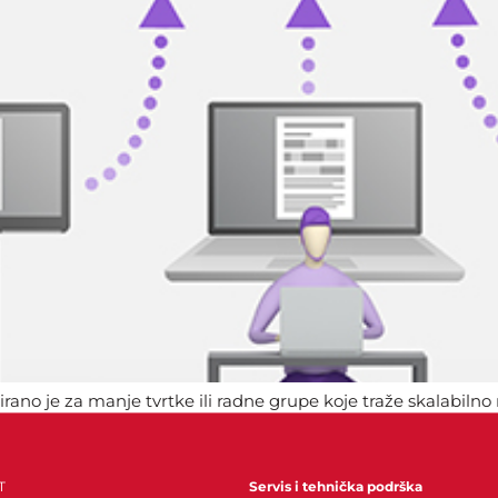
rano je za manje tvrtke ili radne grupe koje traže skalabiln
emeni hibridni način poslovanja te omogućuje fleksibilnost, s
T
Servis i tehnička podrška