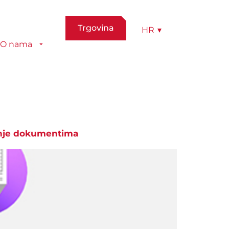
Trgovina
HR
▾
O nama
janje dokumentima