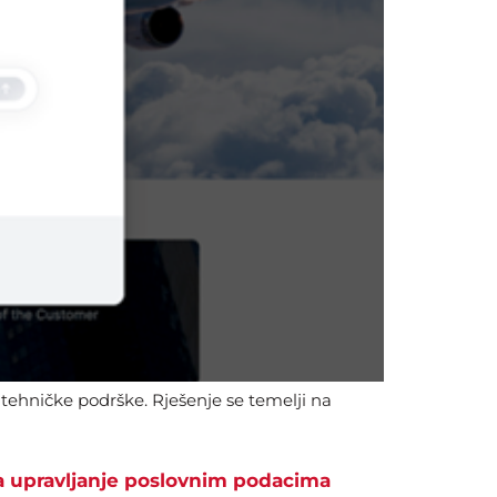
 tehničke podrške. Rješenje se temelji na
a upravljanje poslovnim podacima