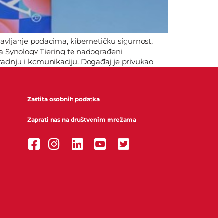
avljanje podacima, kibernetičku sigurnost,
ja Synology Tiering te nadograđeni
suradnju i komunikaciju. Događaj je privukao
Zaštita osobnih podatka
Zaprati nas na društvenim mrežama