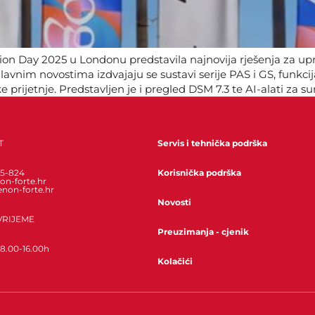
ion Day 2025 u Londonu predstavila najnovija rješenja za upr
avnim novostima izdvajaju se sustavi serije PAS i GS, funkci
 prijetnje. Predstavljen je i pregled DSM 7.3 te AI-alati za 
bogat stručni program i korisne praktične primjere.
T
Servis i tehnička podrška
85-824
Korisnička podrška
on-forte.hr
enon-forte.hr
Novosti
VRIJEME
Preuzimanja - cjenik
 8.00-16.00h
Kolačići