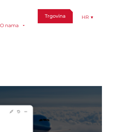
Trgovina
HR
▾
O nama