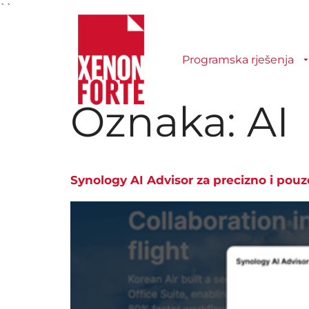
``
Programska rješenja
Oznaka:
AI
Synology AI Advisor za precizno i pouz