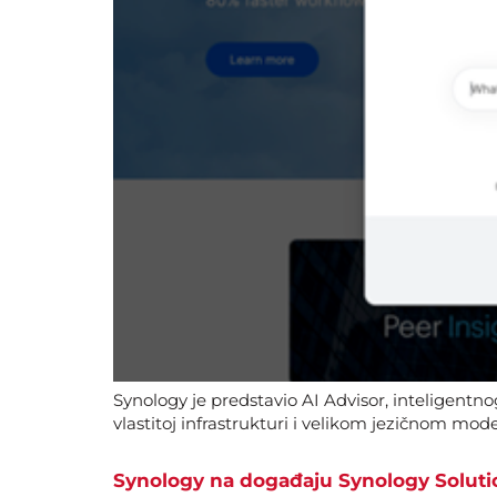
Synology je predstavio AI Advisor, inteligentno
vlastitoj infrastrukturi i velikom jezičnom mod
Synology na događaju Synology Soluti