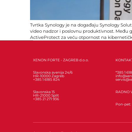
Tvrtka Synology je na događaju Synology Solut
video nadzor i poslovnu produktivnost. Među gl
ActiveProtect za veću otpornost na kibernetičke
brojne stručnjake i partnere koji su pohvalili 
XENON FORTE - ZAGREB d.o.o.
KONTAK
Slavonska avenija 24/6
*385 1 61
HR-10000 Zagreb
info@xen
+385 1 6185 824
servis@x
Slavonska 15
RADNO 
HR-21000 Split
+385 21 271 936
Pon-pet: