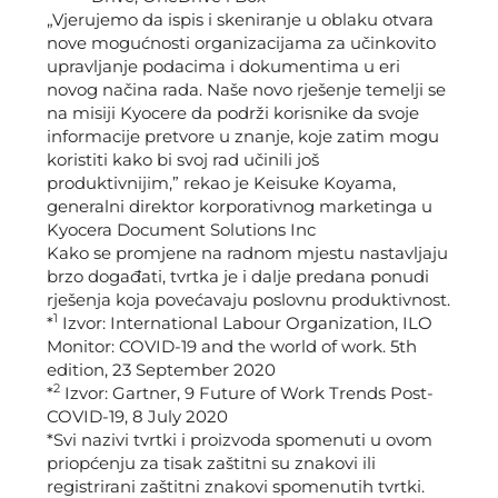
„Vjerujemo da ispis i skeniranje u oblaku otvara
nove mogućnosti organizacijama za učinkovito
upravljanje podacima i dokumentima u eri
novog načina rada. Naše novo rješenje temelji se
na misiji Kyocere da podrži korisnike da svoje
informacije pretvore u znanje, koje zatim mogu
koristiti kako bi svoj rad učinili još
produktivnijim,” rekao je Keisuke Koyama,
generalni direktor korporativnog marketinga u
Kyocera Document Solutions Inc
Kako se promjene na radnom mjestu nastavljaju
brzo događati, tvrtka je i dalje predana ponudi
rješenja koja povećavaju poslovnu produktivnost.
1
*
Izvor: International Labour Organization, ILO
Monitor: COVID-19 and the world of work. 5th
edition, 23 September 2020
2
*
Izvor: Gartner, 9 Future of Work Trends Post-
COVID-19, 8 July 2020
*Svi nazivi tvrtki i proizvoda spomenuti u ovom
priopćenju za tisak zaštitni su znakovi ili
registrirani zaštitni znakovi spomenutih tvrtki.