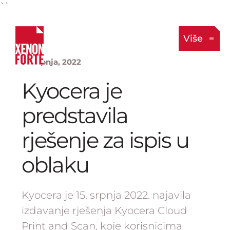
``
Više
21. srpnja, 2022
Kyocera je
predstavila
rješenje za ispis u
oblaku
Kyocera je 15. srpnja 2022. najavila
izdavanje rješenja Kyocera Cloud
Print and Scan, koje korisnicima