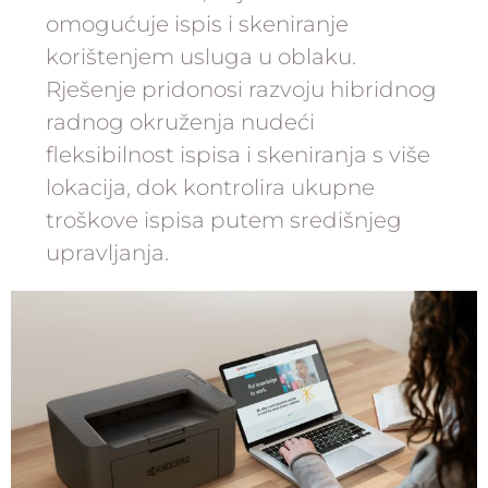
omogućuje ispis i skeniranje
korištenjem usluga u oblaku.
Rješenje pridonosi razvoju hibridnog
radnog okruženja nudeći
fleksibilnost ispisa i skeniranja s više
lokacija, dok kontrolira ukupne
troškove ispisa putem središnjeg
upravljanja.