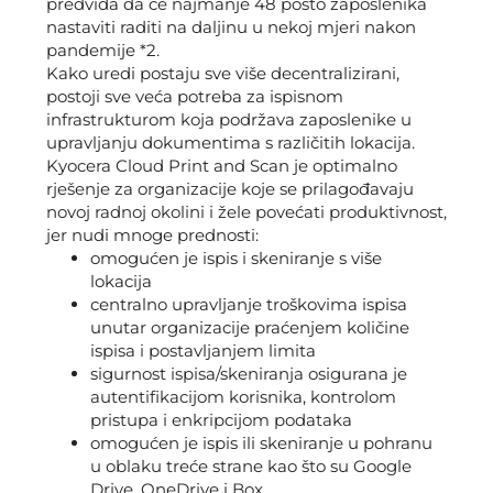
predviđa da će najmanje 48 posto zaposlenika
nastaviti raditi na daljinu u nekoj mjeri nakon
pandemije *2.
Kako uredi postaju sve više decentralizirani,
postoji sve veća potreba za ispisnom
infrastrukturom koja podržava zaposlenike u
upravljanju dokumentima s različitih lokacija.
Kyocera Cloud Print and Scan je optimalno
rješenje za organizacije koje se prilagođavaju
novoj radnoj okolini i žele povećati produktivnost,
jer nudi mnoge prednosti:
omogućen je ispis i skeniranje s više
lokacija
centralno upravljanje troškovima ispisa
unutar organizacije praćenjem količine
ispisa i postavljanjem limita
sigurnost ispisa/skeniranja osigurana je
autentifikacijom korisnika, kontrolom
pristupa i enkripcijom podataka
omogućen je ispis ili skeniranje u pohranu
u oblaku treće strane kao što su Google
Drive, OneDrive i Box