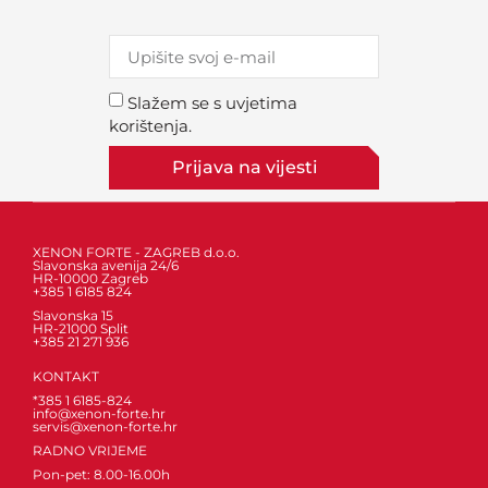
Slažem se s uvjetima
korištenja.
Prijava na vijesti
XENON FORTE - ZAGREB d.o.o.
Slavonska avenija 24/6
HR-10000 Zagreb
+385 1 6185 824
Slavonska 15
HR-21000 Split
+385 21 271 936
KONTAKT
*385 1 6185-824
info@xenon-forte.hr
servis@xenon-forte.hr
RADNO VRIJEME
Pon-pet: 8.00-16.00h