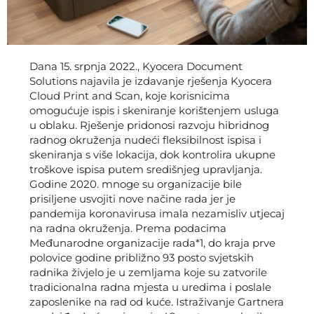
Dana 15. srpnja 2022., Kyocera Document
Solutions najavila je izdavanje rješenja Kyocera
Cloud Print and Scan, koje korisnicima
omogućuje ispis i skeniranje korištenjem usluga
u oblaku. Rješenje pridonosi razvoju hibridnog
radnog okruženja nudeći fleksibilnost ispisa i
skeniranja s više lokacija, dok kontrolira ukupne
troškove ispisa putem središnjeg upravljanja.
Godine 2020. mnoge su organizacije bile
prisiljene usvojiti nove načine rada jer je
pandemija koronavirusa imala nezamisliv utjecaj
na radna okruženja. Prema podacima
Međunarodne organizacije rada*1, do kraja prve
polovice godine približno 93 posto svjetskih
radnika živjelo je u zemljama koje su zatvorile
tradicionalna radna mjesta u uredima i poslale
zaposlenike na rad od kuće. Istraživanje Gartnera