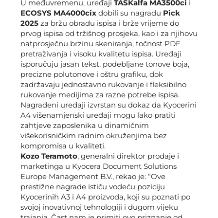
U međuvremenu, uređaji
TASKalfa MA3500ci
i
ECOSYS MA4000cix
dobili su nagradu
Pick
2025
za bržu obradu ispisa i brže vrijeme do
prvog ispisa od tržišnog prosjeka, kao i za njihovu
natprosječnu brzinu skeniranja, točnost PDF
pretraživanja i visoku kvalitetu ispisa. Uređaji
isporučuju jasan tekst, podebljane tonove boja,
precizne polutonove i oštru grafiku, dok
zadržavaju jednostavno rukovanje i fleksibilno
rukovanje medijima za razne potrebe ispisa.
Nagrađeni uređaji izvrstan su dokaz da Kyocerini
A4 višenamjenski uređaji mogu lako pratiti
zahtjeve zaposlenika u dinamičnim
višekorisničkim radnim okruženjima bez
kompromisa u kvaliteti.
Kozo Teramoto
, generalni direktor prodaje i
marketinga u Kyocera Document Solutions
Europe Management B.V., rekao je: “Ove
prestižne nagrade ističu vodeću poziciju
Kyocerinih A3 i A4 proizvoda, koji su poznati po
svojoj inovativnoj tehnologiji i dugom vijeku
trajanja. Čast nam je primiti ovo priznanje od