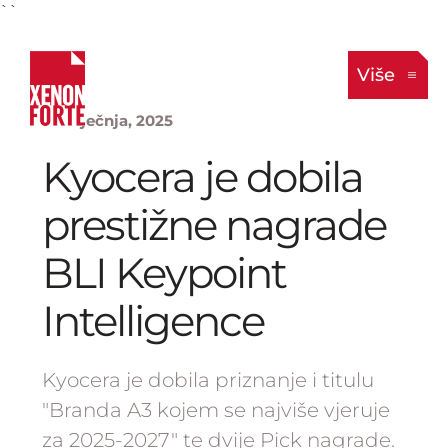
``
Više
22. siječnja, 2025
Kyocera je dobila
prestižne nagrade
BLI Keypoint
Intelligence
Kyocera je dobila priznanje i titulu
"Branda A3 kojem se najviše vjeruje
za 2025-2027" te dvije Pick nagrade.