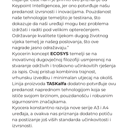
Keypoint Intelligencea, jer ono potvrđuje našu
predanost izvrsnosti i inovacijama. Pouzdanost
naše tehnologije temeljito je testirana, što
dokazuje da naši uređaji mogu bez problema
izdržati i raditi pod velikim opterećenjem.
Održavanje kvalitete tijekom dugog životnog
vijeka temelj je našeg poslovanja, što ove
nagrade jasno odražavaju.”
Kyocerin koncept
ECOSYS
temelji se na
inovativnoj dugovječnoj filozofiji usmjerenoj na
stvaranje održivih i troškovno učinkovitih rješenja
za ispis. Ovaj pristup kombinira trajnost,
vrhunsku izvedbu i minimalan utjecaj na okoliš.
Linija proizvoda
TASKalfa
dodatno potvrđuje ovu
predanost naprednom tehnologijom koja se
ističe svojom brzinom, pouzdanošću i robusnim
sigurnosnim značajkama.
Kyocera konstantno razvija nove serije A3 i A4
uređaja, a ovakva nas priznanja dodatno potiču
na postizanje još viših standarda učinkovitosti i
izvrsnosti.