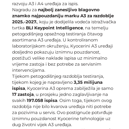
razvoju A3 i A4 uređaja za ispis.
Nagradu za
najbolj zanesljivo blagovno
znamko najpouzdaniju marku A3 za razdoblje
2025.-2027.
, koju je dodijelila vodeća istraživačka
tvrtka
BLI Keypoint Intelligence
, na temelju
petogodišnjeg opsežnog testiranja čitavog
asortimana A3 uređaja. U kontroliranom
laboratorijskom okruženju, Kyocerini A3 uređaji
dosljedno pokazuju iznimnu pouzdanost,
postižući velike naklade ispisa uz minimalno
vrijeme zastoja i bez potrebe za servisnim
intervencijama.
Tijekom petogodišnjeg razdoblja testiranja,
tijekom kojeg je napravljeno
3,35 milijuna
ispisa
, Kyocerina A3 oprema zabilježila je samo
17 zastoja
, u prosjeku jedno zaglavljivanje na
svakih
197.058 ispisa
. Osim toga, tijekom ovog
razdoblja nije bilo kvarova uređaja niti potrebe
za pozivima u servis. Ovo postignuće potvrđuje
iznimnu pouzdanost Kyocerine tehnologije uz
dug životni vijek A3 uređaja.