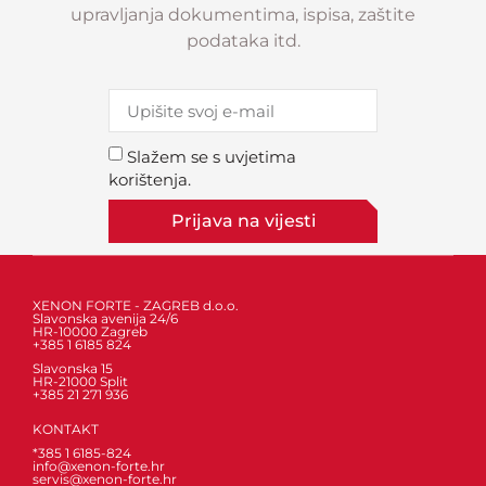
upravljanja dokumentima, ispisa, zaštite
podataka itd.
Slažem se s uvjetima
korištenja.
Prijava na vijesti
XENON FORTE - ZAGREB d.o.o.
Slavonska avenija 24/6
HR-10000 Zagreb
+385 1 6185 824
Slavonska 15
HR-21000 Split
+385 21 271 936
KONTAKT
*385 1 6185-824
info@xenon-forte.hr
servis@xenon-forte.hr