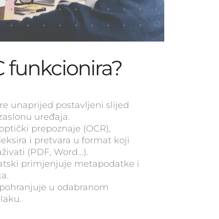
 funkcionira?
re unaprijed postavljeni slijed
zaslonu uređaja.
ptički prepoznaje (OCR),
eksira i pretvara u format koji
ivati ​​(PDF, Word...).
tski primjenjuje metapodatke i
a.
pohranjuje u odabranom
laku.