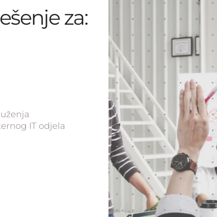
ješenje za:
ruženja
ernog IT odjela