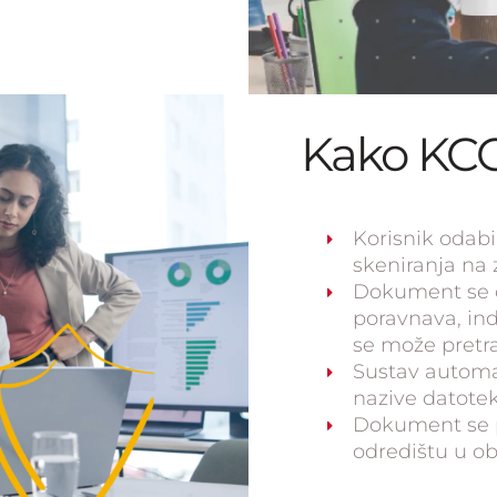
Kako KCC
Korisnik odabi
skeniranja na 
Dokument se o
poravnava, ind
se može pretraž
Sustav automa
nazive datotek
Dokument se 
odredištu u ob