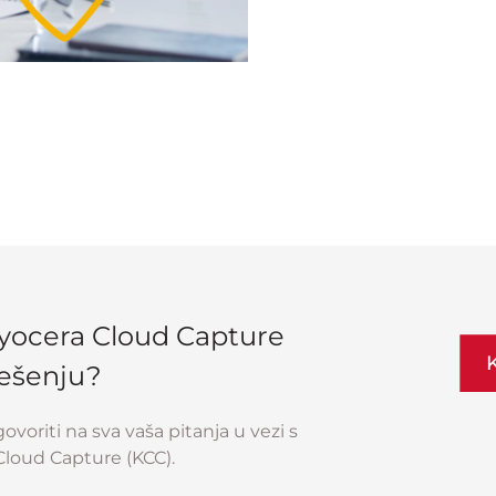
 Kyocera Cloud Capture
K
ješenju?
voriti na sva vaša pitanja u vezi s
Cloud Capture (KCC).