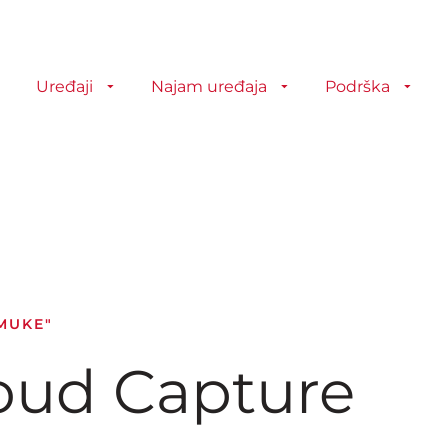
Uređaji
Najam uređaja
Podrška
 MUKE"
oud Capture