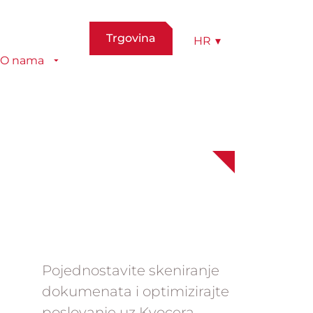
Trgovina
HR
▾
O nama
Pojednostavite skeniranje
dokumenata i optimizirajte
poslovanje uz Kyocera