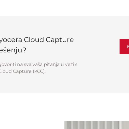
 Kyocera Cloud Capture
K
ješenju?
voriti na sva vaša pitanja u vezi s
Cloud Capture (KCC).