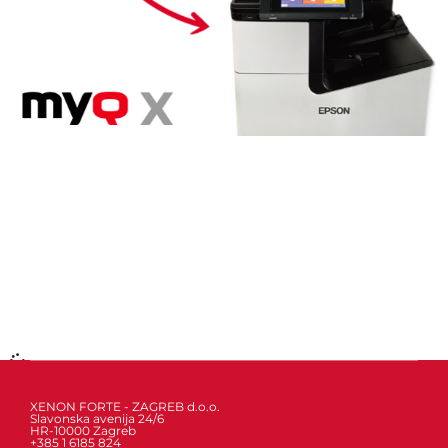
XENON FORTE - ZAGREB d.o.o.
Slavonska avenija 24/6
HR-10000 Zagreb
+385 1 6185 824