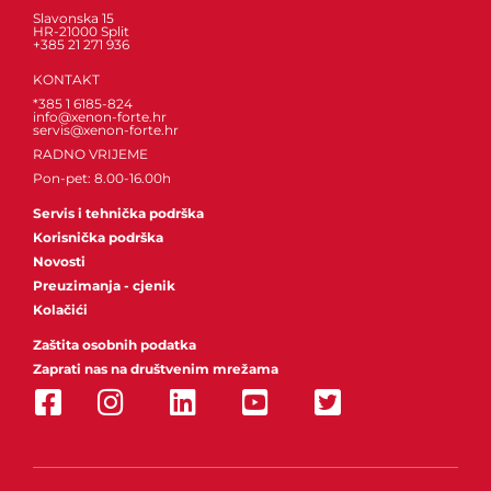
Slavonska 15
HR-21000 Split
+385 21 271 936
KONTAKT
*385 1 6185-824
info@xenon-forte.hr
servis@xenon-forte.hr
RADNO VRIJEME
Pon-pet: 8.00-16.00h
Servis i tehnička podrška
Korisnička podrška
Novosti
Preuzimanja - cjenik
Kolačići
Zaštita osobnih podatka
Zaprati nas na društvenim mrežama