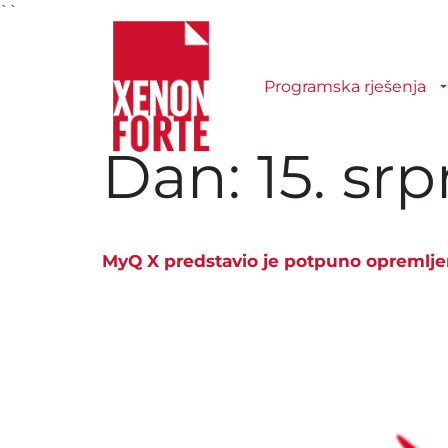
``
Programska rješenja
Dan:
15. sr
MyQ X predstavio je potpuno opremljen