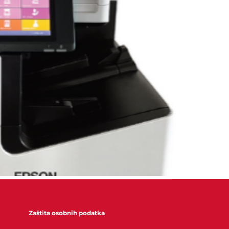
a Epson pisače i MFP uređaje.
Zaštita osobnih podatka