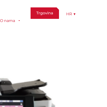
Trgovina
HR
▾
O nama