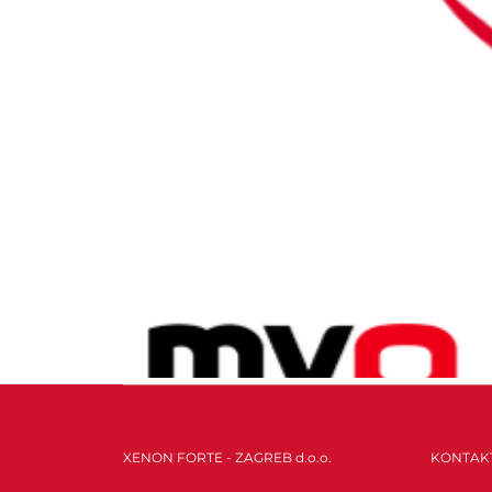
MyQ, neovisni dobavljač softvera, dodao je ug
XENON FORTE - ZAGREB d.o.o.
KONTAK