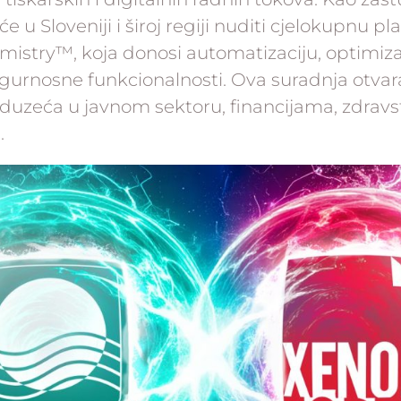
će u Sloveniji i široj regiji nuditi cjelokupnu p
istry™, koja donosi automatizaciju, optimizac
gurnosne funkcionalnosti. Ova suradnja otvar
oduzeća u javnom sektoru, financijama, zdravs
.