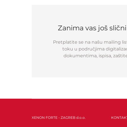
Zanima vas još sličn
Pretplatite se na našu mailing lis
toku u područjima digitalizac
dokumentima, ispisa, zaštit
XENON FORTE - ZAGREB d.o.o.
KONTAK