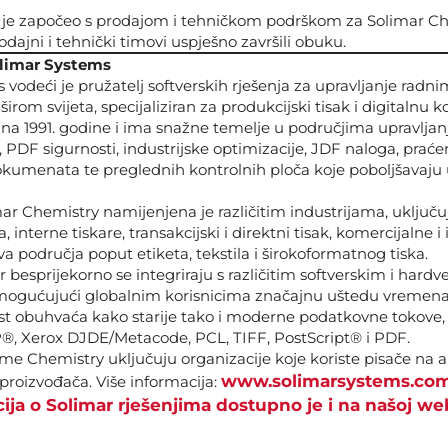
ć je započeo s prodajom i tehničkom podrškom za Solimar C
dajni i tehnički timovi uspješno završili obuku.
limar Systems
 vodeći je pružatelj softverskih rješenja za upravljanje radn
irom svijeta, specijaliziran za produkcijski tisak i digitalnu 
ana 1991. godine i ima snažne temelje u područjima upravljan
 PDF sigurnosti, industrijske optimizacije, JDF naloga, praće
kumenata te preglednih kontrolnih ploča koje poboljšavaju 
ar Chemistry namijenjena je različitim industrijama, uključuj
, interne tiskare, transakcijski i direktni tisak, komercijalne i
ova područja poput etiketa, tekstila i širokoformatnog tiska.
 besprijekorno se integriraju s različitim softverskim i hard
mogućujući globalnim korisnicima značajnu uštedu vremena 
st obuhvaća kako starije tako i moderne podatkovne tokove, 
®, Xerox DJDE/Metacode, PCL, TIFF, PostScript® i PDF.
rme Chemistry uključuju organizacije koje koriste pisače na ar
www.solimarsystems.co
h proizvođača. Više informacija:
ija o Solimar rješenjima dostupno je i na našoj web