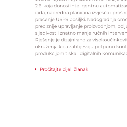
2.6, koja donosi inteligentnu automatizac
rada, napredna planirana izvješća i proši
praćenje USPS pošiljki. Nadogradnja om
preciznije upravljanje proizvodnjom, bolj
sljedivost i znatno manje ručnih interven
Rješenje je dizajnirano za visokoučinkovi
okruženja koja zahtijevaju potpunu kont
produkcijom tiska i digitalnih komunikac
Pročitajte cijeli članak