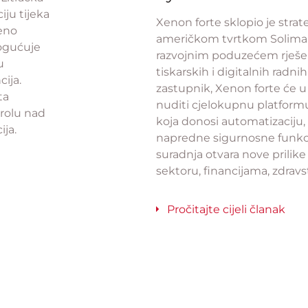
iju tijeka
Xenon forte sklopio je strat
reno
američkom tvrtkom Solima
ogućuje
razvojnim poduzećem rješen
u
tiskarskih i digitalnih radni
cija.
zastupnik, Xenon forte će u Sl
ta
nuditi cjelokupnu platform
rolu nad
koja donosi automatizaciju, 
ija.
napredne sigurnosne funkci
suradnja otvara nove prilik
sektoru, financijama, zdravs
Pročitajte cijeli članak