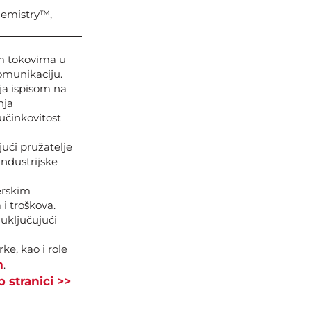
hemistry™,
im tokovima u
komunikaciju.
ja ispisom na
nja
učinkovitost
ući pružatelje
 industrijske
verskim
i troškova.
uključujući
ke, kao i role
m
.
 stranici >>