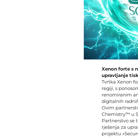
Xenon forte s 
upravljanje tis
Tvrtka Xenon fo
regiji, s ponos
renomiranim ame
digitalnih radni
Ovim partnerstv
Chemistry™ u Slo
Partnerstvo se 
rješenja za upr
projektu »Secur