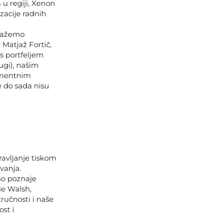
 u regiji, Xenon
acije radnih
omažemo
 Matjaž Fortič,
 s portfeljem
ugi), našim
umentnim
e do sada nisu
avljanje tiskom
vanja.
sno poznaje
ie Walsh,
ručnosti i naše
st i