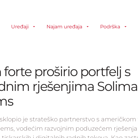
Uređaji
Najam uređaja
Podrška
forte proširio portfelj s
dnim rješenjima Solima
ms
 sklopio je strateško partnerstvo s američkom
tems, vodećim razvojnim poduzećem rješenja
 tiskarskih i digitalnih radnih tokova. Kao zast