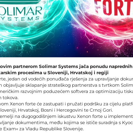
novim partnerom Solimar Systems jača ponudu naprednih 
karskim procesima u Sloveniji, Hrvatskoj i regiji
rte, jedan od vodećih ponuđača rješenja za upravljanje do
om objavljuje sklapanje strateškog partnerstva s tvrtkom Soli
ričkim razvojnim poduzećem softvera za optimizaciju tiska
h tokova.
om Xenon forte će zastupati i pružati podršku za cijelu pla
veniji, Hrvatskoj, Bosni i Hercegovini te Crnoj Gori.
temelji na dugogodišnjem iskustvu Xenon forte u implementa
avljanje dokumentima, među kojima se ističe suradnja s Kyo
e Exam« za Vladu Republike Slovenije.