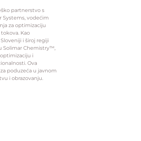
eško partnerstvo s
r Systems, vodećim
ja za optimizaciju
h tokova. Kao
oveniji i široj regiji
u Solimar Chemistry™,
optimizaciju i
onalnosti. Ova
e za poduzeća u javnom
tvu i obrazovanju.