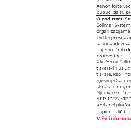
Xenon forte ve
budući da su pro
O poduzeću So
Solimar Systems
organizacijama š
Tvrtka je osnov
razini poduzeća,
pojedinačnih do
proizvodnje.
Platforma Solim
tiskarskih usluga
tiskare, kao i n
Rješenja Solimar
okruženjima, o
Njihova stručno
AFP, IPDS, VIPP
Korisnici platfo
papira različiti
Više informac