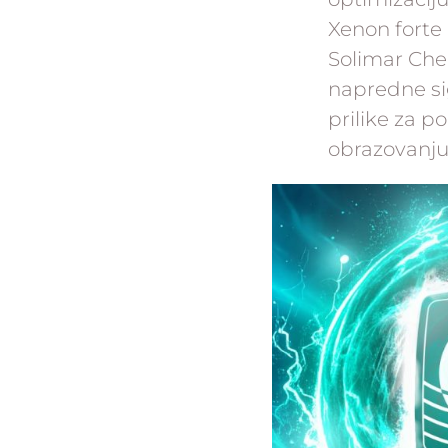
Xenon forte 
Solimar Chem
napredne si
prilike za p
obrazovanju