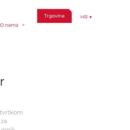
Trgovina
HR
▾
O nama
r
 tvrtkom
 za
upnik,