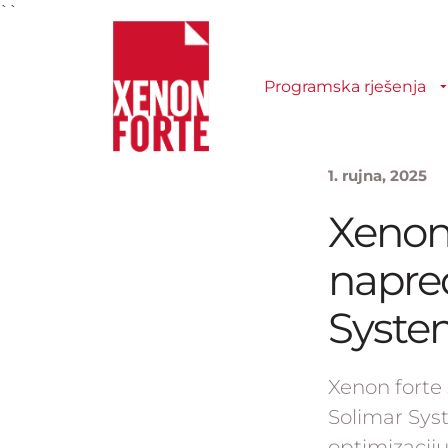
``
Programska rješenja
1. rujna, 2025
Xenon 
napre
Syste
Xenon forte
Solimar Sys
optimizaciju