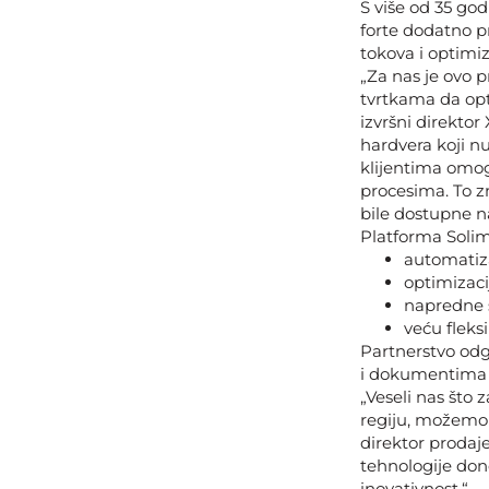
S više od 35 god
forte dodatno 
tokova i optimi
„Za nas je ovo 
tvrtkama da opti
izvršni direktor
hardvera koji nu
klijentima omo
procesima. To z
bile dostupne n
Platforma Soli
automatiza
optimizaci
napredne s
veću fleks
Partnerstvo odg
i dokumentima u
„Veseli nas što 
regiju, možemo d
direktor prodaj
tehnologije don
inovativnost.“