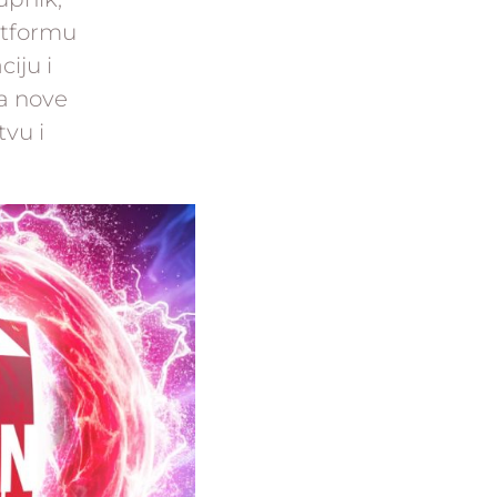
latformu
iju i
a nove
tvu i