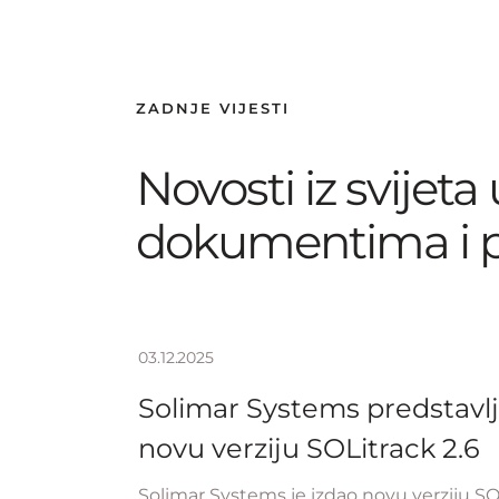
ZADNJE VIJESTI
Novosti iz svijeta
dokumentima i 
03.12.2025
Solimar Systems predstavl
novu verziju SOLitrack 2.6
Solimar Systems je izdao novu verziju SO