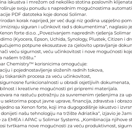
ina iskustva i mrežom od nekoliko stotina poslovnih klijenata
proširuje svoju ponudu s naprednim mogućnostima automatiz
zacije PDF datoteka koje donosi Solimar.
prirodan korak naprijed, jer već dugi niz godina uspješno p
miziraju siguran i učinkovit rad s dokumentima“, naglasio je
 Xenon forte d.o.o. „Povezivanjem naprednih rješenja Solimar
dimo (Kyocera, Epson, Uchida, Synology, Plustek, Citizen i dr
gućujemo potpune ekosustave za cjelovito upravljanje dok
nači veću sigurnost, veću učinkovitost i nove mogućnosti koj
a našem tržištu.“
mar Chemistry™ korisnicima omogućuje:
ciju i pojednostavljenje složenih radnih tokova,
ju tiskarskih procesa za veću učinkovitost,
igurnosne funkcionalnosti u obradi osjetljivih dokumenata,
ibilnost i kreativne mogućnosti pri pripremi materijala.
ovara na rastuću potražnju za suvremenim rješenjima za upr
 sektorima poput javne uprave, financija, zdravstva i obrazo
zajedno sa Xenon forte, koji ima dugogodišnje iskustvo i izvr
onijeti našu tehnologiju na tržište Adriatika“, izjavio je Jam
e za EMEA i APAC u Solimar Systems. „Kombinacija njihove st
osi tvrtkama nove mogućnosti za veću produktivnost, sigurno