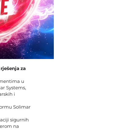
rješenja za
kumentima u
mar Systems,
rskih i
tformu Solimar
ciji sigurnih
cerom na