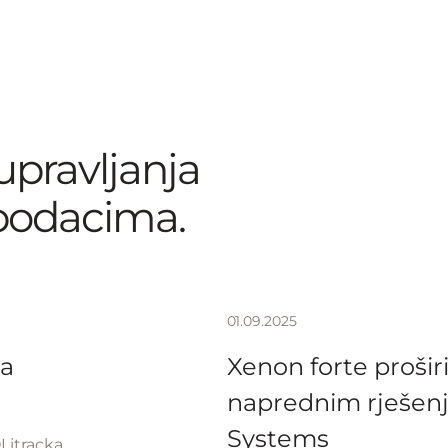
 upravljanja
podacima.
01.09.2025
ja
Xenon forte proširi
naprednim rješenj
Systems
Litracka