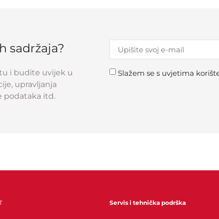
ih sadržaja?
tu i budite uvijek u
Slažem se s uvjetima korište
ije, upravljanja
e podataka itd.
T
Servis i tehnička podrška