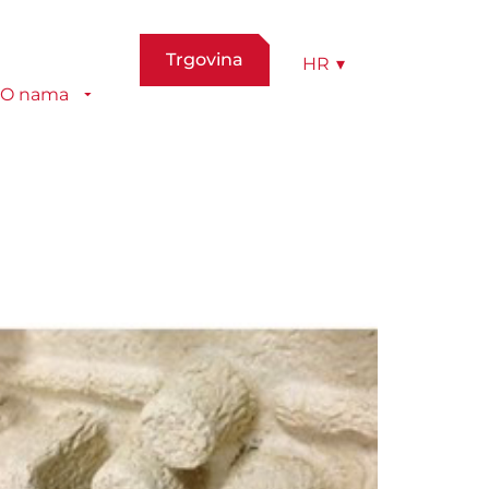
Trgovina
HR
▾
O nama