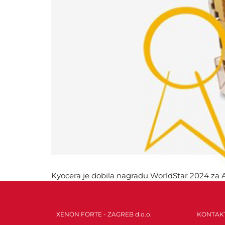
Kyocera je dobila nagradu WorldStar 2024 za 
Svjetska organizacija za ambalažu. Ova presti
XENON FORTE - ZAGREB d.o.o.
KONTAK