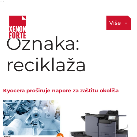
``
Više
Oznaka:
reciklaža
Kyocera proširuje napore za zaštitu okoliša