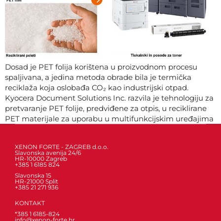
Dosad je PET folija korištena u proizvodnom procesu
spaljivana, a jedina metoda obrade bila je termička
reciklaža koja oslobađa CO₂ kao industrijski otpad.
Kyocera Document Solutions Inc. razvila je tehnologiju za
pretvaranje PET folije, predviđene za otpis, u reciklirane
PET materijale za uporabu u multifunkcijskim uređajima
i pisačima.
XENON FORTE - ZAGREB d.o.o.
Slavonska avenija 24/6
HR-10000 Zagreb
+385 1 6185 824
Slavonska 15
HR-21000 Split
+385 21 271 936
KONTAKT
*385 1 6185-824
info@xenon-forte.hr