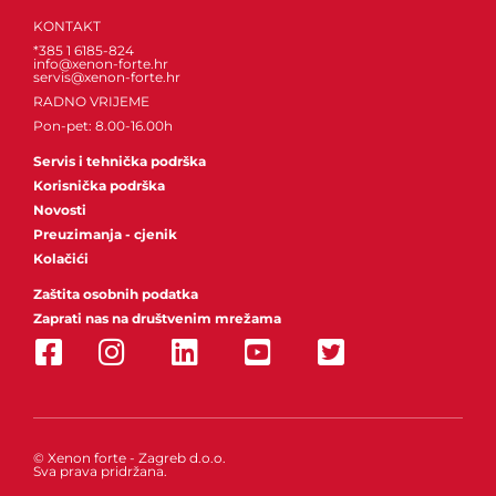
KONTAKT
*385 1 6185-824
info@xenon-forte.hr
servis@xenon-forte.hr
RADNO VRIJEME
Pon-pet: 8.00-16.00h
Servis i tehnička podrška
Korisnička podrška
Novosti
Preuzimanja - cjenik
Kolačići
Zaštita osobnih podatka
Zaprati nas na društvenim mrežama
© Xenon forte - Zagreb d.o.o.
Sva prava pridržana.