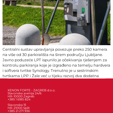
Centralni sustav upravljanja povezuje preko 250 kamera
na više od 30 parkirališta na širem području Ljubljane.
Javno poduzeće LPT ispunilo je očekivanja rješenjem za
kontrolu parkiranja koje je izgrađeno na temelju hardvera
i softvera tvrtke Synology. Trenutno je u sestrinskim
tvrtkama LPP i Žale već u tijeku razvoj dva dodatna
sustava bazirana na Synology tehnologiji.
XENON FORTE - ZAGREB d.o.o.
Slavonska avenija 24/6
HR-10000 Zagreb
+385 1 6185 824
Slavonska 15
HR-21000 Split
+385 21 271 936