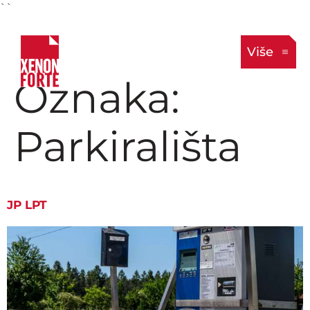
``
Više
Oznaka:
Parkirališta
JP LPT