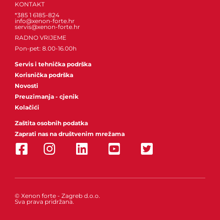
KONTAKT
*385 1 6185-824
info@xenon-forte.hr
servis@xenon-forte.hr
RADNO VRIJEME
Pon-pet: 8.00-16.00h
Servis i tehnička podrška
Korisnička podrška
Novosti
Preuzimanja - cjenik
Kolačići
Zaštita osobnih podatka
Zaprati nas na društvenim mrežama
© Xenon forte - Zagreb d.o.o.
Sva prava pridržana.