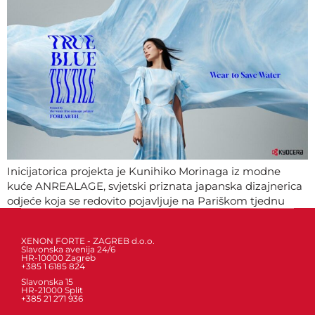
Inicijatorica projekta je Kunihiko Morinaga iz modne
kuće ANREALAGE, svjetski priznata japanska dizajnerica
odjeće koja se redovito pojavljuje na Pariškom tjednu
mode.
XENON FORTE - ZAGREB d.o.o.
Slavonska avenija 24/6
HR-10000 Zagreb
+385 1 6185 824
Slavonska 15
HR-21000 Split
+385 21 271 936