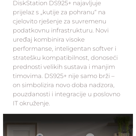
DiskStation DS925+ najavljuje
prijelaz s „kutije za pohranu“ na
cjelovito rješenje za suvremenu
podatkovnu infrastrukturu. Novi
uređaj kombinira visoke
performanse, inteligentan softver i
stratešku kompatibilnost, donoseći
prednosti velikih sustava i manjim
timovima. DS925+ nije samo brži –
on simbolizira novo doba nadzora,
pouzdanosti i integracije u poslovno
IT okruženje.