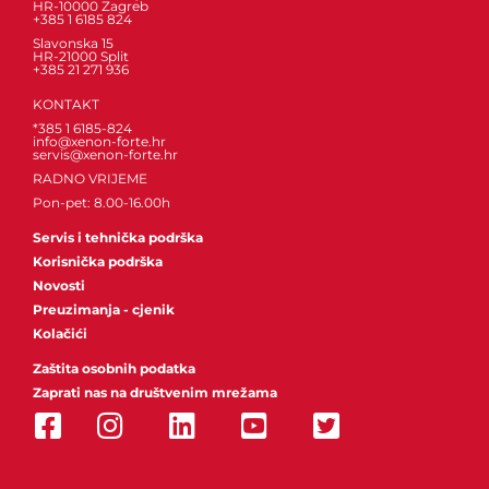
HR-10000 Zagreb
+385 1 6185 824
Slavonska 15
HR-21000 Split
+385 21 271 936
KONTAKT
*385 1 6185-824
info@xenon-forte.hr
servis@xenon-forte.hr
RADNO VRIJEME
Pon-pet: 8.00-16.00h
Servis i tehnička podrška
Korisnička podrška
Novosti
Preuzimanja - cjenik
Kolačići
Zaštita osobnih podatka
Zaprati nas na društvenim mrežama