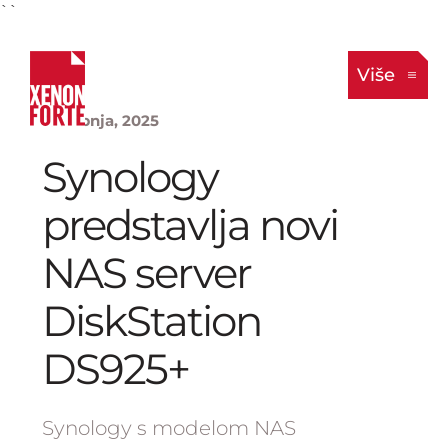
``
Više
7. svibnja, 2025
Synology
predstavlja novi
NAS server
DiskStation
DS925+
Synology s modelom NAS