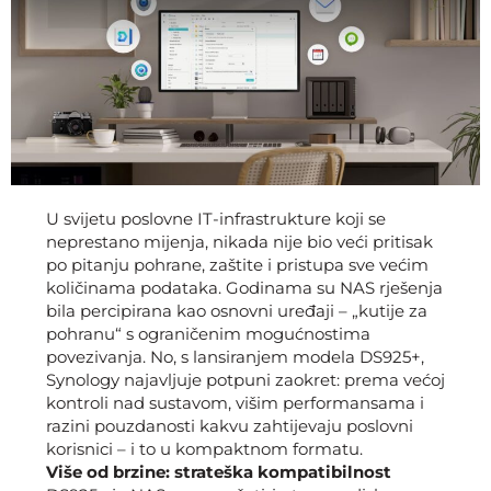
U svijetu poslovne IT-infrastrukture koji se
neprestano mijenja, nikada nije bio veći pritisak
po pitanju pohrane, zaštite i pristupa sve većim
količinama podataka. Godinama su NAS rješenja
bila percipirana kao osnovni uređaji – „kutije za
pohranu“ s ograničenim mogućnostima
povezivanja. No, s lansiranjem modela DS925+,
Synology najavljuje potpuni zaokret: prema većoj
kontroli nad sustavom, višim performansama i
razini pouzdanosti kakvu zahtijevaju poslovni
korisnici – i to u kompaktnom formatu.
Više od brzine: strateška kompatibilnost