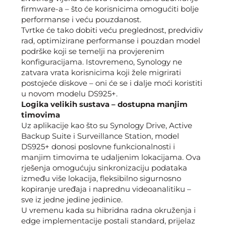
firmware-a – što će korisnicima omogućiti bolje
performanse i veću pouzdanost.
Tvrtke će tako dobiti veću preglednost, predvidiv
rad, optimizirane performanse i pouzdan model
podrške koji se temelji na provjerenim
konfiguracijama. Istovremeno, Synology ne
zatvara vrata korisnicima koji žele migrirati
postojeće diskove – oni će se i dalje moći koristiti
u novom modelu DS925+.
Logika velikih sustava – dostupna manjim
timovima
Uz aplikacije kao što su Synology Drive, Active
Backup Suite i Surveillance Station, model
DS925+ donosi poslovne funkcionalnosti i
manjim timovima te udaljenim lokacijama. Ova
rješenja omogućuju sinkronizaciju podataka
između više lokacija, fleksibilno sigurnosno
kopiranje uređaja i naprednu videoanalitiku –
sve iz jedne jedine jedinice.
U vremenu kada su hibridna radna okruženja i
edge implementacije postali standard, prijelaz