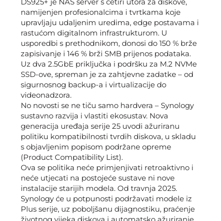
DS925+ je NAS server s četiri utora za diskove,
namijenjen profesionalcima i tvrtkama koje
upravljaju udaljenim uredima, edge postavama i
rastućom digitalnom infrastrukturom. U
usporedbi s prethodnikom, donosi do 150 % brže
zapisivanje i 146 % brži SMB prijenos podataka.
Uz dva 2.5GbE priključka i podršku za M.2 NVMe
SSD-ove, spreman je za zahtjevne zadatke – od
sigurnosnog backup-a i virtualizacije do
videonadzora.
No novosti se ne tiču samo hardvera – Synology
sustavno razvija i vlastiti ekosustav. Nova
generacija uređaja serije 25 uvodi ažuriranu
politiku kompatibilnosti tvrdih diskova, u skladu
s objavljenim popisom podržane opreme
(Product Compatibility List).
Ova se politika neće primjenjivati retroaktivno i
neće utjecati na postojeće sustave ni nove
instalacije starijih modela. Od travnja 2025.
Synology će u potpunosti podržavati modele iz
Plus serije, uz poboljšanu dijagnostiku, praćenje
životnog vijeka diskova i automatsko ažuriranje