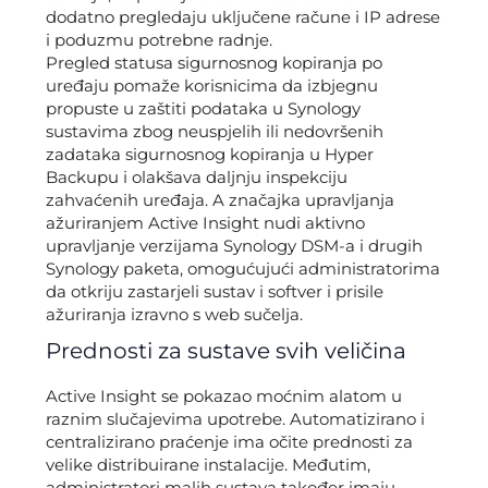
dodatno pregledaju uključene račune i IP adrese
i poduzmu potrebne radnje.
Pregled statusa sigurnosnog kopiranja po
uređaju pomaže korisnicima da izbjegnu
propuste u zaštiti podataka u Synology
sustavima zbog neuspjelih ili nedovršenih
zadataka sigurnosnog kopiranja u Hyper
Backupu i olakšava daljnju inspekciju
zahvaćenih uređaja. A značajka upravljanja
ažuriranjem Active Insight nudi aktivno
upravljanje verzijama Synology DSM-a i drugih
Synology paketa, omogućujući administratorima
da otkriju zastarjeli sustav i softver i prisile
ažuriranja izravno s web sučelja.
Prednosti za sustave svih veličina
Active Insight se pokazao moćnim alatom u
raznim slučajevima upotrebe. Automatizirano i
centralizirano praćenje ima očite prednosti za
velike distribuirane instalacije. Međutim,
administratori malih sustava također imaju