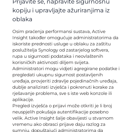
Prijavite se, napravite sigurnosnu
kopiju i upravljajte ažuriranjima iz
oblaka
Osim praćenja performansi sustava, Active
Insight također omogućuje administratorima da
iskoriste prednosti usluge u oblaku za zaštitu
poslužitelja Synology od zastarjelog softvera,
rupa u sigurnosti podataka i neovlaštenih
korisničkih aktivnosti diljem svijeta.
Administratori mogu vidjeti agregirane podatke i
pregledati ukupnu sigurnost postavljenih
uređaja, provjeriti zdravlje pojedinačnih uređaja,
dublje analizirati izvješća i pokrenuti korake za
rješavanje problema, sve s iste web konzole ili
aplikacije.
Pregled izvješća o prijavi može otkriti je li broj
neuspjelih pokušaja autentifikacije posebno
velik. Active Insight šalje obavijesti u stvarnom
vremenu ako obrasci prijave daju razlog za
sumnju, dopuštajući administratorima da