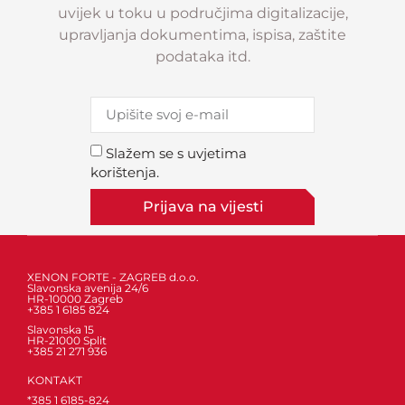
uvijek u toku u područjima digitalizacije,
upravljanja dokumentima, ispisa, zaštite
podataka itd.
Slažem se s uvjetima
korištenja.
Prijava na vijesti
XENON FORTE - ZAGREB d.o.o.
Slavonska avenija 24/6
HR-10000 Zagreb
+385 1 6185 824
Slavonska 15
HR-21000 Split
+385 21 271 936
KONTAKT
*385 1 6185-824