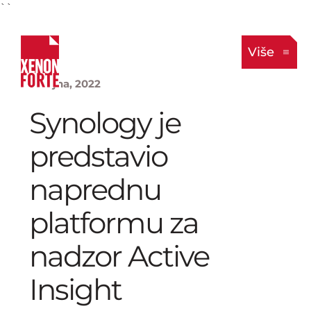
``
Više
8. rujna, 2022
Synology je
predstavio
naprednu
platformu za
nadzor Active
Insight