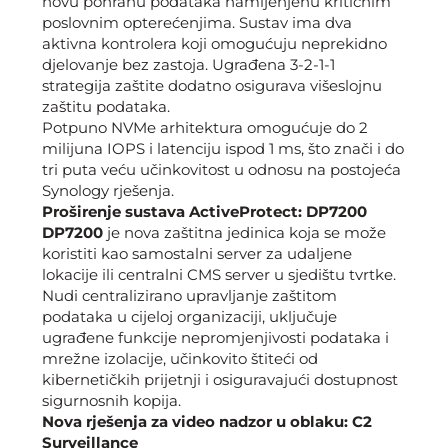
novu pohranu podataka namijenjenu kritičnim
poslovnim opterećenjima. Sustav ima dva
aktivna kontrolera koji omogućuju neprekidno
djelovanje bez zastoja. Ugrađena 3-2-1-1
strategija zaštite dodatno osigurava višeslojnu
zaštitu podataka.
Potpuno NVMe arhitektura omogućuje do 2
milijuna IOPS i latenciju ispod 1 ms, što znači i do
tri puta veću učinkovitost u odnosu na postojeća
Synology rješenja.
Proširenje sustava ActiveProtect: DP7200
DP7200
je nova zaštitna jedinica koja se može
koristiti kao samostalni server za udaljene
lokacije ili centralni CMS server u sjedištu tvrtke.
Nudi centralizirano upravljanje zaštitom
podataka u cijeloj organizaciji, uključuje
ugrađene funkcije nepromjenjivosti podataka i
mrežne izolacije, učinkovito štiteći od
kibernetičkih prijetnji i osiguravajući dostupnost
sigurnosnih kopija.
Nova rješenja za video nadzor u oblaku: C2
Surveillance