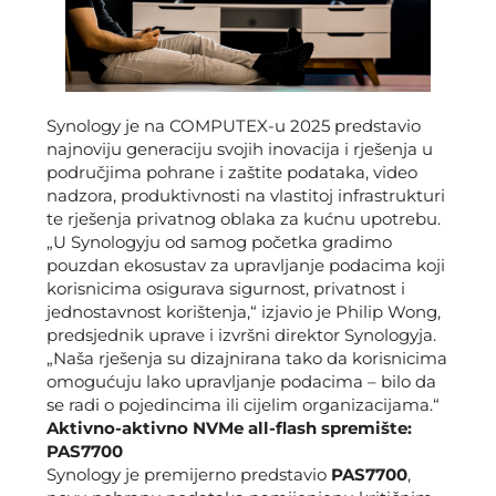
Synology je na COMPUTEX-u 2025 predstavio
najnoviju generaciju svojih inovacija i rješenja u
područjima pohrane i zaštite podataka, video
nadzora, produktivnosti na vlastitoj infrastrukturi
te rješenja privatnog oblaka za kućnu upotrebu.
„U Synologyju od samog početka gradimo
pouzdan ekosustav za upravljanje podacima koji
korisnicima osigurava sigurnost, privatnost i
jednostavnost korištenja,“ izjavio je Philip Wong,
predsjednik uprave i izvršni direktor Synologyja.
„Naša rješenja su dizajnirana tako da korisnicima
omogućuju lako upravljanje podacima – bilo da
se radi o pojedincima ili cijelim organizacijama.“
Aktivno-aktivno NVMe all-flash spremište:
PAS7700
Synology je premijerno predstavio
PAS7700
,