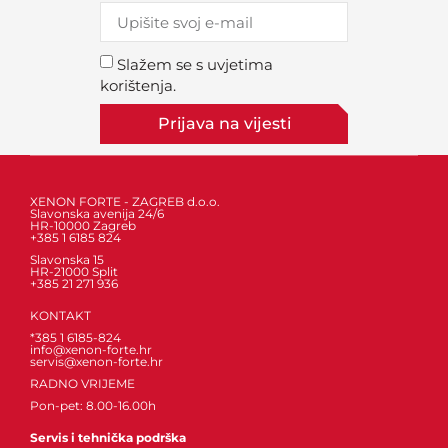
Slažem se s uvjetima
korištenja.
Prijava na vijesti
XENON FORTE - ZAGREB d.o.o.
Slavonska avenija 24/6
HR-10000 Zagreb
+385 1 6185 824
Slavonska 15
HR-21000 Split
+385 21 271 936
KONTAKT
*385 1 6185-824
info@xenon-forte.hr
servis@xenon-forte.hr
RADNO VRIJEME
Pon-pet: 8.00-16.00h
Servis i tehnička podrška