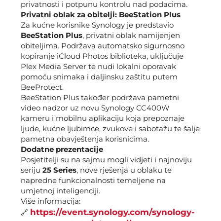
privatnosti i potpunu kontrolu nad podacima.
Privatni oblak za obitelji: BeeStation Plus
Za kućne korisnike Synology je predstavio
BeeStation Plus
, privatni oblak namijenjen
obiteljima. Podržava automatsko sigurnosno
kopiranje iCloud Photos biblioteka, uključuje
Plex Media Server te nudi lokalni oporavak
pomoću snimaka i daljinsku zaštitu putem
BeeProtect.
BeeStation Plus također podržava pametni
video nadzor uz novu Synology CC400W
kameru i mobilnu aplikaciju koja prepoznaje
ljude, kućne ljubimce, zvukove i sabotažu te šalje
pametna obavještenja korisnicima.
Dodatne prezentacije
Posjetitelji su na sajmu mogli vidjeti i najnoviju
seriju
25 Series
, nove rješenja u oblaku te
napredne funkcionalnosti temeljene na
umjetnoj inteligenciji.
Više informacija:
https://event.synology.com/synology-
🔗