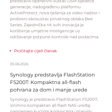
predstavio operativni sustav DSM sljedeće
generacije, nadograđenu platformu
ActiveProtect, nova rješenja za video nadzor i
prošireni ekosustav privatnog oblaka Bee
Series. Zajednička nit svih inovacija je
korištenje umjetne inteligencije uz
održavanje potpune kontrole nad podacima.
Pročitajte cijeli članak
05.06.2026
Synology predstavlja FlashStation
FS200T: Kompaktna all-flash
pohrana za dom i manje urede
Synology je predstavio FlashStation FS200T,
iznimno kompaktan all-flash NAS uređaj
namijenjen kućnim korisnicima i manjim