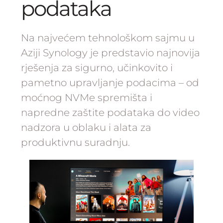
podataka
Na najvećem tehnološkom sajmu u
Aziji Synology je predstavio najnovija
rješenja za sigurno, učinkovito i
pametno upravljanje podacima – od
moćnog NVMe spremišta i
napredne zaštite podataka do video
nadzora u oblaku i alata za
produktivnu suradnju.