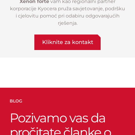
Xenon forte
vam kao regionalni partner
korporacije Kyocera pruža savjetovanje, podršku
i cjelovitu pomoć pri odabiru odgovarajućih
rješenja.
Kliknite za kontakt
BLOG
Pozivamo vas da
pročitate članke o