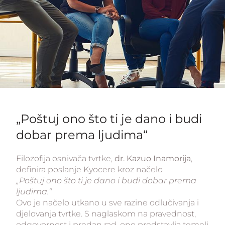
„Poštuj ono što ti je dano i budi
dobar prema ljudima“
Filozofija osnivača tvrtke,
dr. Kazuo Inamorija
,
definira poslanje Kyocere kroz načelo
„Poštuj ono što ti je dano i budi dobar prema
ljudima.“
Ovo je načelo utkano u sve razine odlučivanja i
djelovanja tvrtke. S naglaskom na pravednost,
odgovornost i predan rad, ono predstavlja temelj