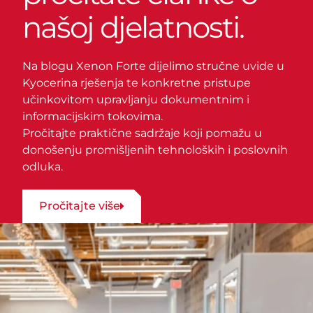
našoj djelatnosti.
Na blogu Xenon Forte dijelimo stručne uvide u
Kyocerina rješenja te konkretne pristupe
učinkovitom upravljanju dokumentnim i
informacijskim tokovima.
Pročitajte praktične sadržaje koji pomažu u
donošenju promišljenih tehnoloških i poslovnih
odluka.
Pročitajte više