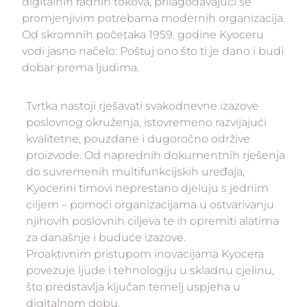
digitalnih radnih tokova, prilagođavajući se
promjenjivim potrebama modernih organizacija.
Od skromnih početaka 1959. godine Kyoceru
vodi jasno načelo: Poštuj ono što ti je dano i budi
dobar prema ljudima.
Tvrtka nastoji rješavati svakodnevne izazove
poslovnog okruženja, istovremeno razvijajući
kvalitetne, pouzdane i dugoročno održive
proizvode. Od naprednih dokumentnih rješenja
do suvremenih multifunkcijskih uređaja,
Kyocerini timovi neprestano djeluju s jednim
ciljem – pomoći organizacijama u ostvarivanju
njihovih poslovnih ciljeva te ih opremiti alatima
za današnje i buduće izazove.
Proaktivnim pristupom inovacijama Kyocera
povezuje ljude i tehnologiju u skladnu cjelinu,
što predstavlja ključan temelj uspjeha u
digitalnom dobu.