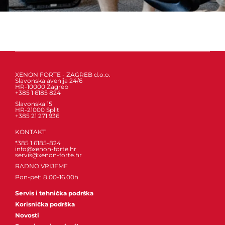
XENON FORTE - ZAGREB d.o.o.
Slavonska avenija 24/6
HR-10000 Zagreb
+385 1 6185 824
Slavonska 15
HR-21000 Split
+385 21 271 936
KONTAKT
*385 1 6185-824
info@xenon-forte.hr
servis@xenon-forte.hr
RADNO VRIJEME
Pon-pet: 8.00-16.00h
Servis i tehnička podrška
Korisnička podrška
Novosti