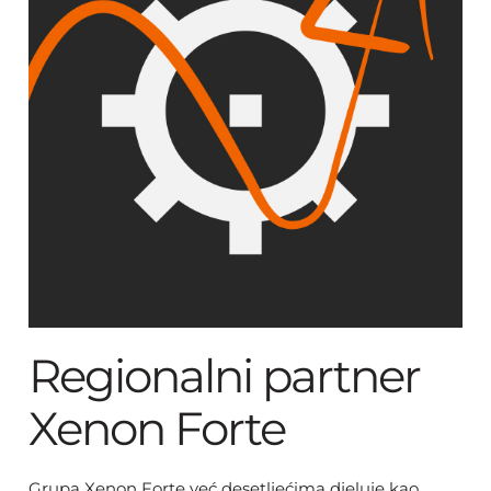
Regionalni partner
Xenon Forte
Grupa Xenon Forte već desetljećima djeluje kao