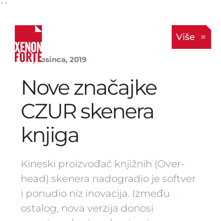
``
Više
16. prosinca, 2019
Nove značajke
CZUR skenera
knjiga
Kineski proizvođač knjižnih (Over-
head) skenera nadogradio je softver
i ponudio niz inovacija. Između
ostalog, nova verzija donosi