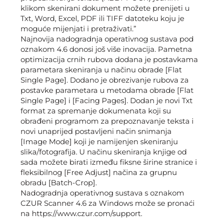
klikom skenirani dokument možete prenijeti u
Txt, Word, Excel, PDF ili TIFF datoteku koju je
moguće mijenjati i pretraživati.”
Najnovija nadogradnja operativnog sustava pod
oznakom 4.6 donosi još više inovacija. Pametna
optimizacija crnih rubova dodana je postavkama
parametara skeniranja u načinu obrade [Flat
Single Page]. Dodano je obrezivanje rubova za
postavke parametara u metodama obrade [Flat
Single Page] i [Facing Pages]. Dodan je novi Txt
format za spremanje dokumenata koji su
obrađeni programom za prepoznavanje teksta i
novi unaprijed postavljeni način snimanja
[Image Mode] koji je namijenjen skeniranju
slika/fotografija. U načinu skeniranja knjige od
sada možete birati između fiksne širine stranice i
fleksibilnog [Free Adjust] načina za grupnu
obradu [Batch-Crop].
Nadogradnja operativnog sustava s oznakom
CZUR Scanner 4.6 za Windows može se pronaći
na https://www.czur.com/support.