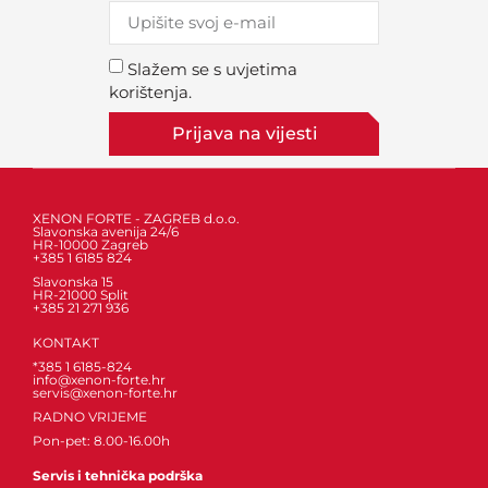
Slažem se s uvjetima
korištenja.
Prijava na vijesti
XENON FORTE - ZAGREB d.o.o.
Slavonska avenija 24/6
HR-10000 Zagreb
+385 1 6185 824
Slavonska 15
HR-21000 Split
+385 21 271 936
KONTAKT
*385 1 6185-824
info@xenon-forte.hr
servis@xenon-forte.hr
RADNO VRIJEME
Pon-pet: 8.00-16.00h
Servis i tehnička podrška