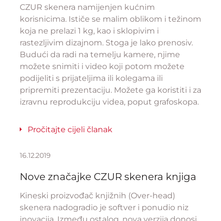
CZUR skenera namijenjen kućnim
korisnicima. Ističe se malim oblikom i težinom
koja ne prelazi 1 kg, kao i sklopivim i
rastezljivim dizajnom. Stoga je lako prenosiv.
Budući da radi na temelju kamere, njime
možete snimiti i video koji potom možete
podijeliti s prijateljima ili kolegama ili
pripremiti prezentaciju. Možete ga koristiti i za
izravnu reprodukciju videa, poput grafoskopa.
Pročitajte cijeli članak
16.12.2019
Nove značajke CZUR skenera knjiga
Kineski proizvođač knjižnih (Over-head)
skenera nadogradio je softver i ponudio niz
inovacija. Između ostalog, nova verzija donosi