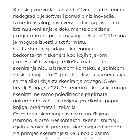
Kineski proizvođač knjižnih (Over-head) skenera
nadogradio je softver i ponudio niz inovacija.
Između ostalog, nova verzija donosi povećanu
brzinu skeniranja, a dokumente obrađene
programom za prepoznavanje teksta (OCR) sada
je moguće izvesti u txt formatu.
CZUR skeneri spadaju u kategoriju
beskontaktnih skenera kod kojih tijekom
procesa očitavanja predloška materijali za
skeniranje nisu u izravnom kontaktu s jedinicom
za skeniranje. Uređaj radi kao fiksna kamera koja
snima sliku objekta skeniranja odozgo (Over-
head). Stoga, sa CZUR skenerima, korisnici mogu
skenirati ne samo pojedinačne papirnate
dokumente, već i zakrivljene predloške, poput
knjiga, predmeta ili tekstila.
Osim toga, skeniranje ovakvim uređajima
iznimno je brzo. Beskontaktni skeneri snimaju
cijelu stranicu ili predmet skeniranja odjednom.
Na primjer, skeniranje slike u boji plošnim