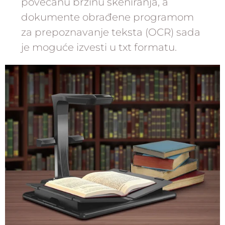
povećanu brzinu skeniranja, a
dokumente obrađene programom
za prepoznavanje teksta (OCR) sada
je moguće izvesti u txt formatu.