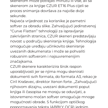
skenerom može potrajati minutu ili više, ali sa
skenerom za knjige CZUR ET16 Plus cijeli se
proces snimanja dovršava za najviše dvije
sekunde.
Najveća vrijednost za korisnike je pametni
softver za obradu slike. Zahvaljujući jedinstvenoj
“Curve Flatten” tehnologiji za ispravljanje
zakrivljenih stranica, CZUR skeneri predstavljaju
novost u području skeniranja knjiga. Tehnologija
omogućuje uređaju učinkovito skeniranje
uvezanih dokumenata i može se pohvaliti
robusnim softverom i najsuvremenijim
značajkama.
CZUR skenere karakterizira širok raspon
uporabljivosti jer se njima mogu skenirati
dokumenti svih formata, do formata A3, rekao je
Ciril Kraševec, direktor Xenon forte. „Zahvaljujući
njihovom dizajnu, uvezani dokumenti poput
knjiga ili časopisa ne moraju se oduvijati, a
istovremeno moćan softver omogućuje mnoge
mogućnosti obrade. S funkcijom optičkog
prepoznavanja teksta (ABBYY OCR) jednim