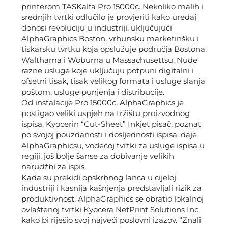
printerom TASKalfa Pro 15000c. Nekoliko malih i
srednjih tvrtki odlučilo je provjeriti kako uređaj
donosi revoluciju u industriji, uključujući
AlphaGraphics Boston, vrhunsku marketinšku i
tiskarsku tvrtku koja opslužuje područja Bostona,
Walthama i Woburna u Massachusettsu. Nude
razne usluge koje uključuju potpuni digitalni i
ofsetni tisak, tisak velikog formata i usluge slanja
poštom, usluge punjenja i distribucije.
Od instalacije Pro 15000c, AlphaGraphics je
postigao veliki uspjeh na tržištu proizvodnog
ispisa. Kyocerin “Cut-Sheet” Inkjet pisač, poznat
po svojoj pouzdanosti i dosljednosti ispisa, daje
AlphaGraphicsu, vodećoj tvrtki za usluge ispisa u
regiji, još bolje šanse za dobivanje velikih
narudžbi za ispis.
Kada su prekidi opskrbnog lanca u cijeloj
industriji i kasnija kašnjenja predstavljali rizik za
produktivnost, AlphaGraphics se obratio lokalnoj
ovlaštenoj tvrtki Kyocera NetPrint Solutions Inc.
kako bi riješio svoj najveći poslovni izazov. “Znali