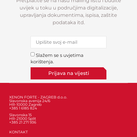
Pretplatite se na našu mailing listu i budite
uvijek u toku u područjima digitalizacije,
upravljanja dokumentima, ispisa, zaštite
podataka itd.
Slažem se s uvjetima
korištenja.
Prijava na vijesti
XENON FORTE - ZAGREB d.o.o.
Slavonska avenija 24/6
HR-10000 Zagreb
+385 1 6185 824
Slavonska 15
HR-21000 Split
+385 21 271 936
KONTAKT