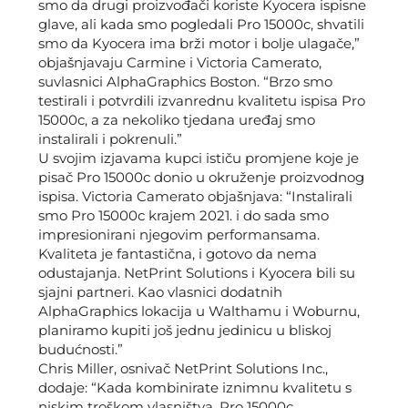
smo da drugi proizvođači koriste Kyocera ispisne
glave, ali kada smo pogledali Pro 15000c, shvatili
smo da Kyocera ima brži motor i bolje ulagače,”
objašnjavaju Carmine i Victoria Camerato,
suvlasnici AlphaGraphics Boston. “Brzo smo
testirali i potvrdili izvanrednu kvalitetu ispisa Pro
15000c, a za nekoliko tjedana uređaj smo
instalirali i pokrenuli.”
U svojim izjavama kupci ističu promjene koje je
pisač Pro 15000c donio u okruženje proizvodnog
ispisa. Victoria Camerato objašnjava: “Instalirali
smo Pro 15000c krajem 2021. i do sada smo
impresionirani njegovim performansama.
Kvaliteta je fantastična, i gotovo da nema
odustajanja. NetPrint Solutions i Kyocera bili su
sjajni partneri. Kao vlasnici dodatnih
AlphaGraphics lokacija u Walthamu i Woburnu,
planiramo kupiti još jednu jedinicu u bliskoj
budućnosti.”
Chris Miller, osnivač NetPrint Solutions Inc.,
dodaje: “Kada kombinirate iznimnu kvalitetu s
niskim troškom vlasništva, Pro 15000c