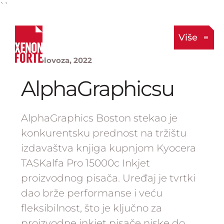
``
Više
25. kolovoza, 2022
AlphaGraphicsu
AlphaGraphics Boston stekao je
konkurentsku prednost na tržištu
izdavaštva knjiga kupnjom Kyocera
TASKalfa Pro 15000c Inkjet
proizvodnog pisača. Uređaj je tvrtki
dao brže performanse i veću
fleksibilnost, što je ključno za
proizvodne inkjet pisače niske do