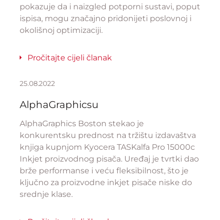
pokazuje da i naizgled potporni sustavi, poput
ispisa, mogu značajno pridonijeti poslovnoj i
okolišnoj optimizaciji.
Pročitajte cijeli članak
25.08.2022
AlphaGraphicsu
AlphaGraphics Boston stekao je
konkurentsku prednost na tržištu izdavaštva
knjiga kupnjom Kyocera TASKalfa Pro 15000c
Inkjet proizvodnog pisača. Uređaj je tvrtki dao
brže performanse i veću fleksibilnost, što je
ključno za proizvodne inkjet pisače niske do
srednje klase.