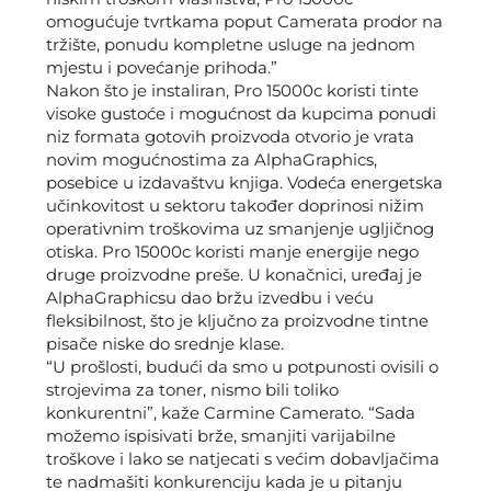
omogućuje tvrtkama poput Camerata prodor na
tržište, ponudu kompletne usluge na jednom
mjestu i povećanje prihoda.”
Nakon što je instaliran, Pro 15000c koristi tinte
visoke gustoće i mogućnost da kupcima ponudi
niz formata gotovih proizvoda otvorio je vrata
novim mogućnostima za AlphaGraphics,
posebice u izdavaštvu knjiga. Vodeća energetska
učinkovitost u sektoru također doprinosi nižim
operativnim troškovima uz smanjenje ugljičnog
otiska. Pro 15000c koristi manje energije nego
druge proizvodne preše. U konačnici, uređaj je
AlphaGraphicsu dao bržu izvedbu i veću
fleksibilnost, što je ključno za proizvodne tintne
pisače niske do srednje klase.
“U prošlosti, budući da smo u potpunosti ovisili o
strojevima za toner, nismo bili toliko
konkurentni”, kaže Carmine Camerato. “Sada
možemo ispisivati ​​brže, smanjiti varijabilne
troškove i lako se natjecati s većim dobavljačima
te nadmašiti konkurenciju kada je u pitanju