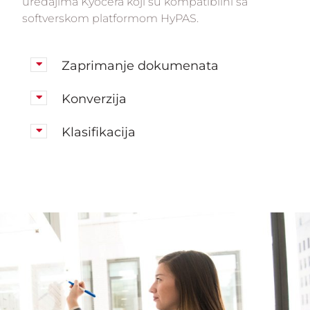
uređajima Kyocera koji su kompatibilni sa
softverskom platformom HyPAS.
Zaprimanje dokumenata
Konverzija
Klasifikacija