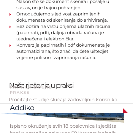
Nakon što se dokument skenira i pošalje u
sustav, on je trajno pohranjen.
Omogućujemo sljedivost zaprimljenih
dokumenata od skeniranja do arhiviranja.
Bez obzira na vrstu prijema ulaznih računa
(papirnati, pdf), daljnja obrada računa je
ujednačena i elektronička.
Konverzija papirnatih i pdf dokumenata je
automatizirana, što znači da ćete uštedjeti
vrijeme prilikom zaprimanja računa.
Naša rješenja u praksi
PRIMJER DOBRE
PRAKSE
Pročitajte studije slučaja zadovoljnih korisnika.
Addiko
Ispisno okruženje svih 18 poslovnica i sjedišta