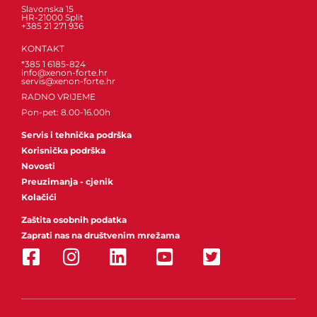
Slavonska 15
HR-21000 Split
+385 21 271 936
KONTAKT
*385 1 6185-824
info@xenon-forte.hr
servis@xenon-forte.hr
RADNO VRIJEME
Pon-pet: 8.00-16.00h
Servis i tehnička podrška
Korisnička podrška
Novosti
Preuzimanja - cjenik
Kolačići
Zaštita osobnih podatka
Zaprati nas na društvenim mrežama