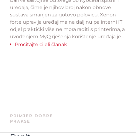
banke sastoji se od svega 58 Kyocera ispisnih
uređaja, čime je njihov broj nakon obnove
sustava smanjen za gotovo polovicu. Xenon
forte upravlja uređajima na daljinu pa interni IT
odjel praktički više ne mora raditi s printerima, a
uvođenjem MyQ rješenja korištenje uređaja je
jednostavno i uvijek dostupno.
Pročitajte cijeli članak
PRIMJER DOBRE
PRAKSE