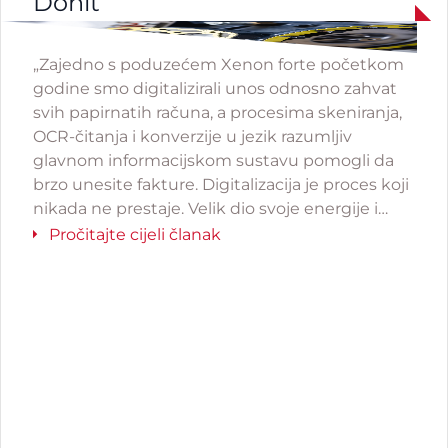
Donit
„Zajedno s poduzećem Xenon forte početkom
godine smo digitalizirali unos odnosno zahvat
svih papirnatih računa, a procesima skeniranja,
OCR-čitanja i konverzije u jezik razumljiv
glavnom informacijskom sustavu pomogli da
brzo unesite fakture. Digitalizacija je proces koji
nikada ne prestaje. Velik dio svoje energije i
resursa posvećujemo promjeni procesa i
Pročitajte cijeli članak
uvođenju digitalnih alata koji zaposlenicima
pojednostavljuju rad“, izjavila je Marjana Novak,
direktorica Donit Tesnita.