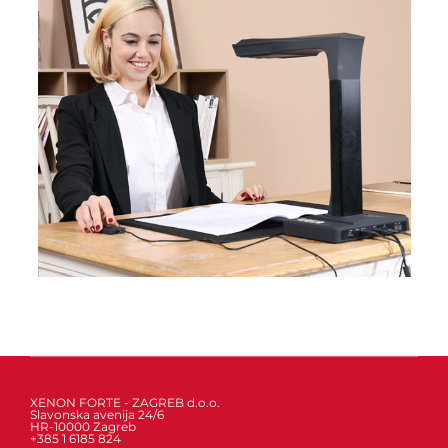
XENON FORTE - ZAGREB d.o.o.
Slavonska avenija 24/6
HR-10000 Zagreb
+385 1 6185 824