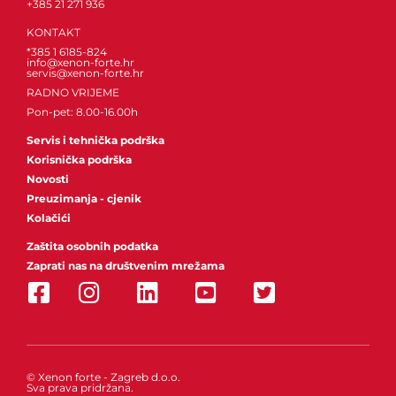
+385 21 271 936
KONTAKT
*385 1 6185-824
info@xenon-forte.hr
servis@xenon-forte.hr
RADNO VRIJEME
Pon-pet: 8.00-16.00h
Servis i tehnička podrška
Korisnička podrška
Novosti
Preuzimanja - cjenik
Kolačići
Zaštita osobnih podatka
Zaprati nas na društvenim mrežama
© Xenon forte - Zagreb d.o.o.
Sva prava pridržana.