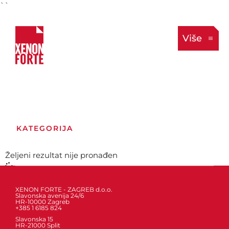
``
Više
KATEGORIJA
Željeni rezultat nije pronađen
XENON FORTE - ZAGREB d.o.o.
Slavonska avenija 24/6
HR-10000 Zagreb
+385 1 6185 824
Slavonska 15
HR-21000 Split