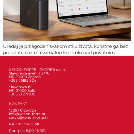
Uređaj je prilagođen svakom stilu života, koristite ga bez
pretplate i uz maksimalnu kontrolu nad privatnim
datotekama i podacima.
XENON FORTE - ZAGREB d.o.o.
Slavonska avenija 24/6
HR-10000 Zagreb
+385 1 6185 824
Slavonska 15
HR-21000 Split
+385 21 271 936
KONTAKT
*385 1 6185-824
info@xenon-forte.hr
servis@xenon-forte.hr
RADNO VRIJEME
Pon-pet: 8.00-16.00h