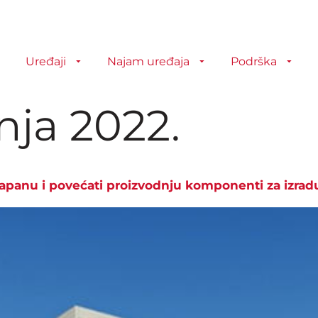
Uređaji
Najam uređaja
Podrška
bnja 2022.
Japanu i povećati proizvodnju komponenti za izrad