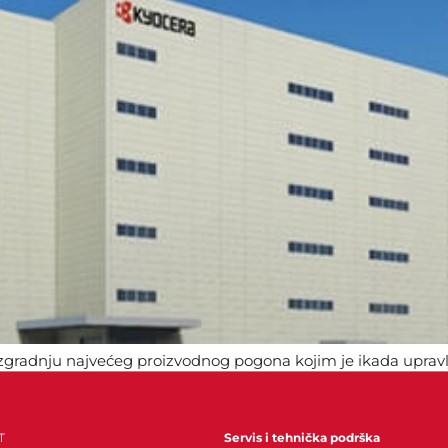
izgradnju najvećeg proizvodnog pogona kojim je ikada upravlj
luvodičkih čipova i pakete uređaja temeljene na kristalima
T
Servis i tehnička podrška