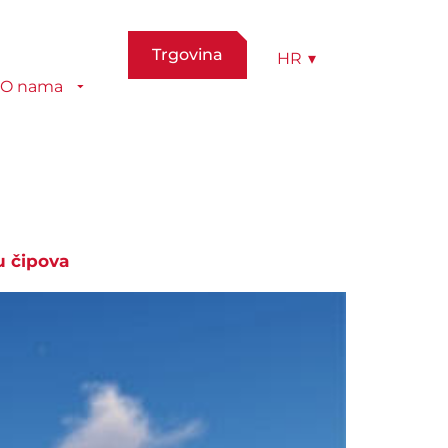
Trgovina
HR
▾
O nama
u čipova