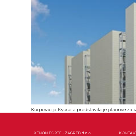
Korporacija Kyocera predstavila je planove za 
za komponente uključujući pakete organskih po
XENON FORTE - ZAGREB d.o.o.
KONTAK