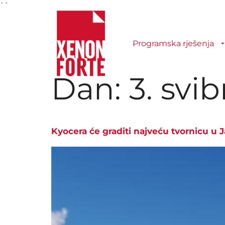
``
Programska rješenja
Dan:
3. svi
Kyocera će graditi najveću tvornicu u 